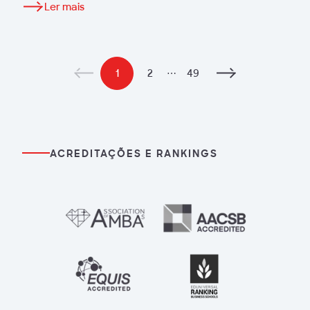
Ler mais
1
2
⋯
49
ACREDITAÇÕES E RANKINGS