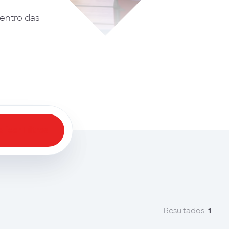
entro das
licar Filtros
Resultados:
1