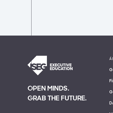
Á
G
F
OPEN MINDS.
G
GRAB THE FUTURE.
D