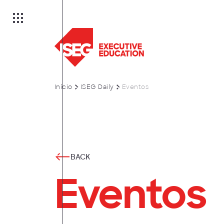
Início
ISEG Daily
Eventos
ão
BACK
Eventos