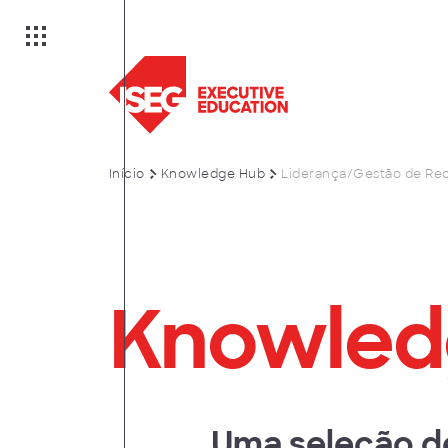
Início
Knowledge Hub
Liderança/Gestão de Re
ão
Knowled
Uma seleção d