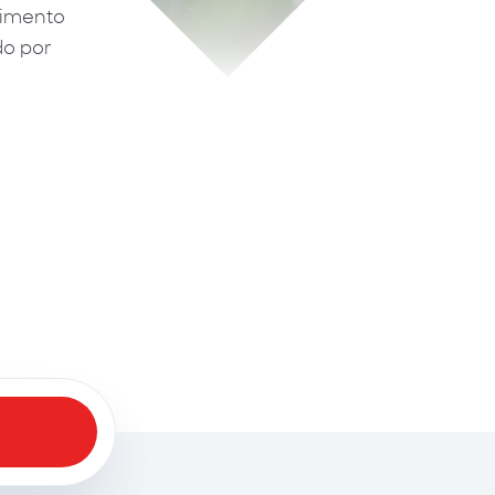
cimento
do por
 Filtros