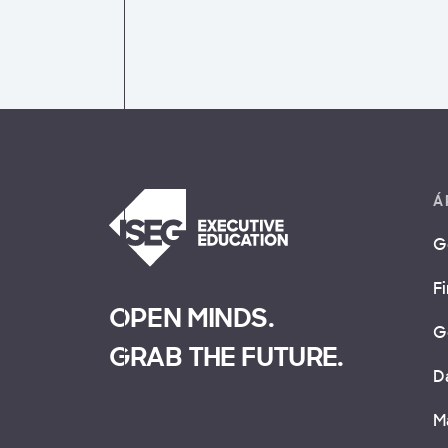
Á
G
F
OPEN MINDS.
G
GRAB THE FUTURE.
D
M