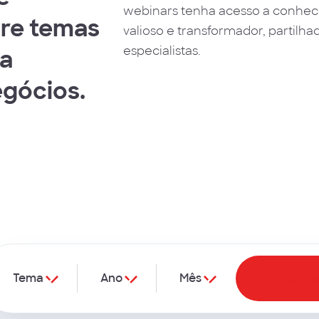
webinars tenha acesso a conhe
re temas
valioso e transformador, partilha
especialistas.
a
egócios.
Tema
Ano
Mês
Aplicar