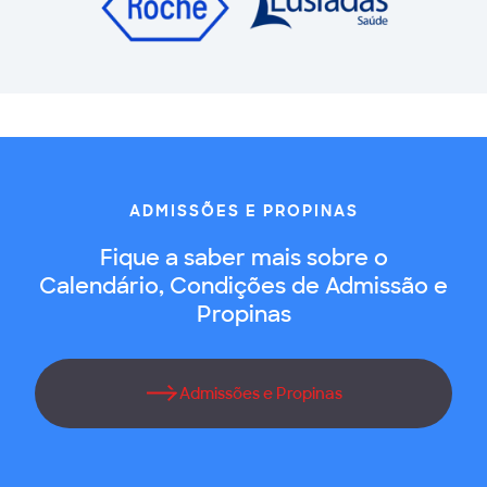
ADMISSÕES E PROPINAS
Fique a saber mais sobre o
Calendário, Condições de Admissão e
Propinas
Admissões e Propinas