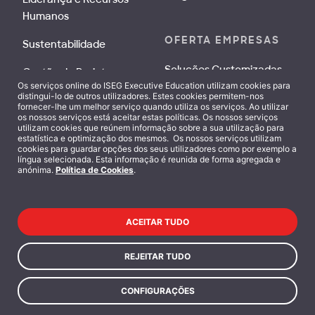
Humanos
OFERTA EMPRESAS
Sustentabilidade
Soluções Customizadas
Gestão de Projetos e
Os serviços online do ISEG Executive Education utilizam cookies para
Operações
distingui-lo de outros utilizadores. Estes cookies permitem-nos
Consultoria
fornecer-lhe um melhor serviço quando utiliza os serviços. Ao utilizar
Setoriais
os nossos serviços está aceitar estas políticas. Os nossos serviços
utilizam cookies que reúnem informação sobre a sua utilização para
estatística e optimização dos mesmos. Os nossos serviços utilizam
RECLAMAÇÕES
cookies para guardar opções dos seus utilizadores como por exemplo a
língua selecionada. Esta informação é reunida de forma agregada e
QUEM SOMOS
anónima.
Política de Cookies
.
Livro de Reclamações
Digital
Sobre Nós
Docentes ISEG
ACEITAR TUDO
DOCUMENTOS
Equipa
REJEITAR TUDO
Código de Ética e
Conduta
CONFIGURAÇÕES