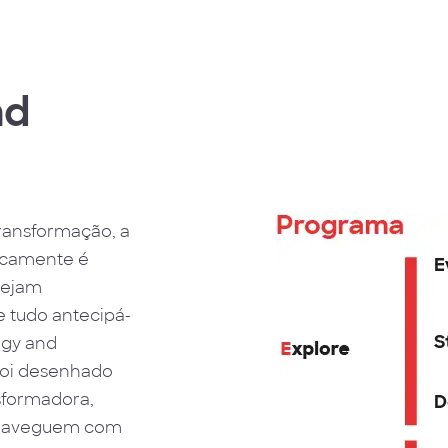
nd
ransformação, a
gicamente é
sejam
 tudo antecipá-
egy and
foi desenhado
sformadora,
e naveguem com