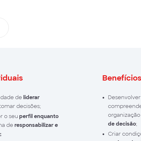
viduais
Benefício
idade de
liderar
Desenvolve
tomar decisões;
compreende
organização
r o seu
perfil enquanto
de decisão
;
ma de
responsabilizar e
;
Criar condi