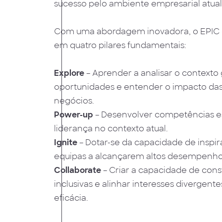
sucesso pelo ambiente empresarial atual
Com uma abordagem inovadora, o EPIC e
em quatro pilares fundamentais:
E
xplore
– Aprender a analisar o contexto g
oportunidades e entender o impacto da
negócios.
P
ower-up
– Desenvolver competências es
liderança no contexto atual.
I
gnite
– Dotar-se da capacidade de inspir
equipas a alcançarem altos desempenho
C
ollaborate
– Criar a capacidade de cons
inclusivas e alinhar interesses divergent
eficácia.