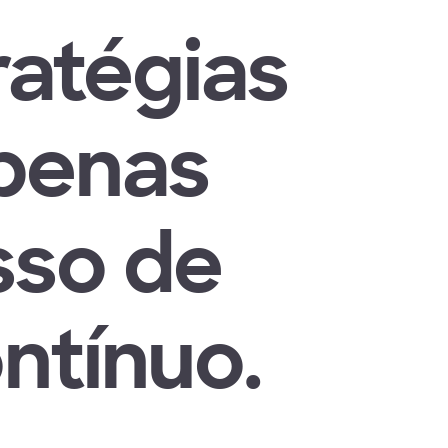
ratégias
penas
sso de
ntínuo.