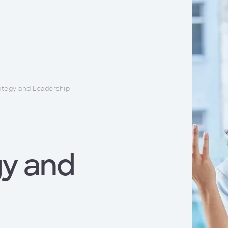
ategy and Leadership
gy and