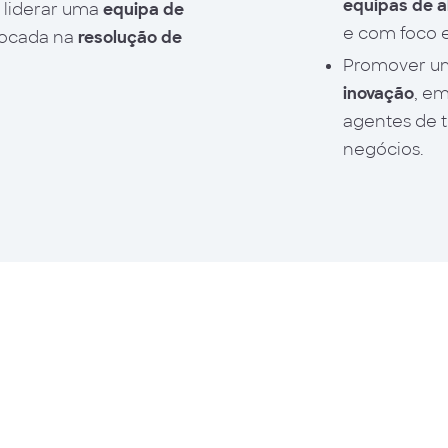
equipas de a
 liderar uma
equipa de
e com foco 
focada na
resolução de
Promover 
inovação
, em
agentes de 
negócios.