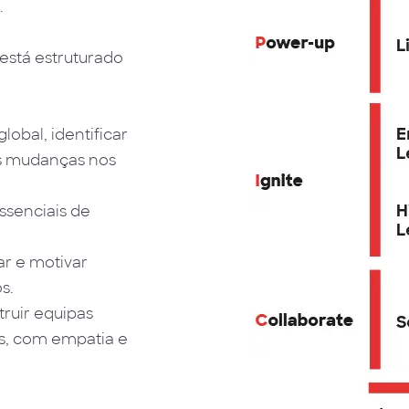
.
stá estruturado
lobal, identificar
s mudanças nos
senciais de
ar e motivar
s.
truir equipas
es, com empatia e