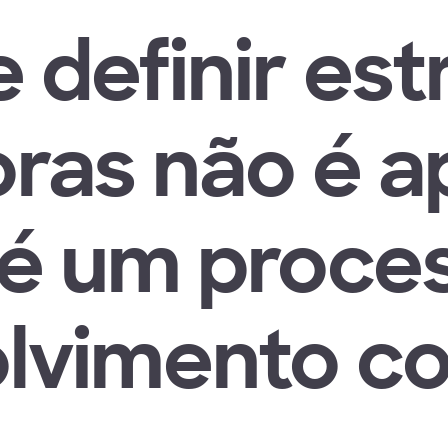
e definir est
ras não é a
 é um proce
lvimento co