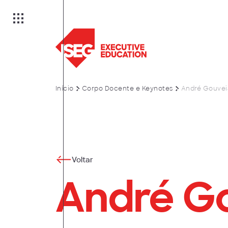
Início
Corpo Docente e Keynotes
André Gouvei
ão
Voltar
André G