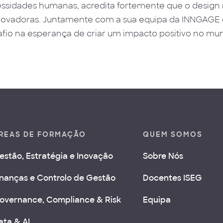
ssidades humanas, acredita fortemente que o design 
novadoras. Juntamente com a sua equipa da INNGAGE 
fio na esperança de criar um impacto positivo no mu
REAS DE FORMAÇÃO
QUEM SOMOS
estão, Estratégia e Inovação
Sobre Nós
inanças e Controlo de Gestão
Docentes ISEG
overnance, Compliance & Risk
Equipa
ata & AI