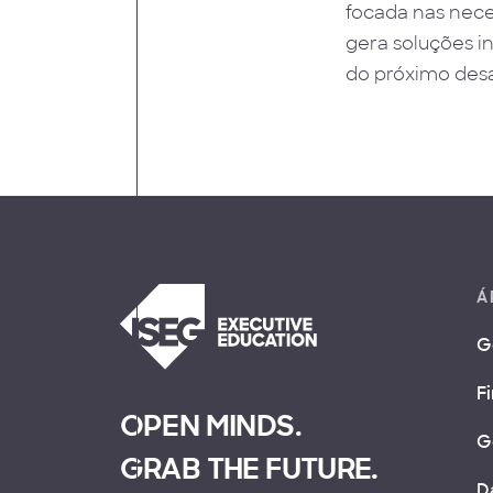
focada nas nece
gera soluções i
do próximo desa
Á
G
F
OPEN MINDS.
G
GRAB THE FUTURE.
D