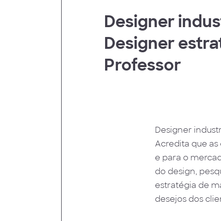
 Humanos
Designer indust
Designer estra
Professor
Designer industr
Acredita que as 
e para o mercad
do design, pesq
estratégia de m
desejos dos clie