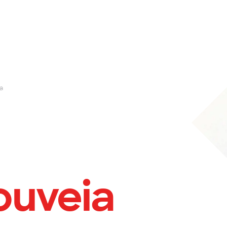
a
ouveia