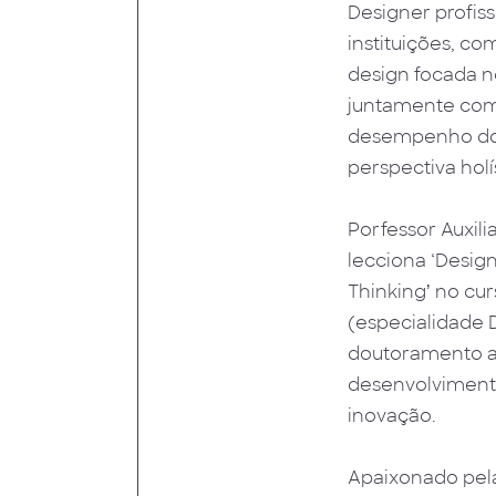
Designer profis
instituições, c
design focada n
juntamente com 
desempenho dos
perspectiva holí
Porfessor Auxil
lecciona ‘Design
Thinkingʼ no cu
(especialidade 
doutoramento a h
desenvolvimento
inovação.
Apaixonado pela