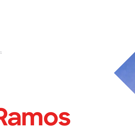
s
 Ramos