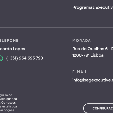
Programas Executiv
ELEFONE
MORADA
icardo Lopes
Rua do Quelhas 6 - P
1200-781 Lisboa
(+351) 964 695 793
E-MAIL
info@isegexecutive
gui-lo de
rviço quando
s. Os nossos
 estatística
CONFIGURAÇ
dar opções