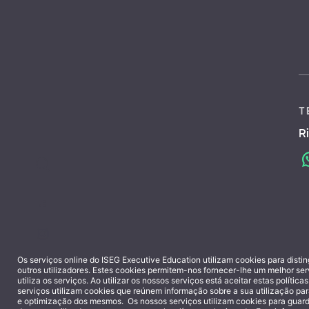
T
R
Times
Times
Times
Times
Times
Times
ais
ais
ais
ais
ais
ais
chools
chools
chools
chools
chools
chools
Os serviços online do ISEG Executive Education utilizam cookies para distin
outros utilizadores. Estes cookies permitem-nos fornecer-lhe um melhor se
utiliza os serviços. Ao utilizar os nossos serviços está aceitar estas política
serviços utilizam cookies que reúnem informação sobre a sua utilização para
e optimização dos mesmos. Os nossos serviços utilizam cookies para guar