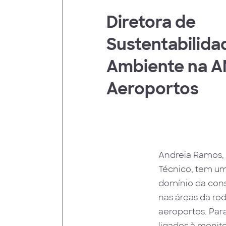
 Humanos
Diretora de
Sustentabilida
Ambiente na 
Aeroportos
Andreia Ramos, 
Técnico, tem um
domínio da cons
nas áreas da rod
aeroportos. Par
ligados à monit