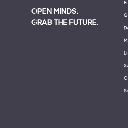
F
OPEN MINDS.
G
GRAB THE FUTURE.
D
M
L
S
G
S