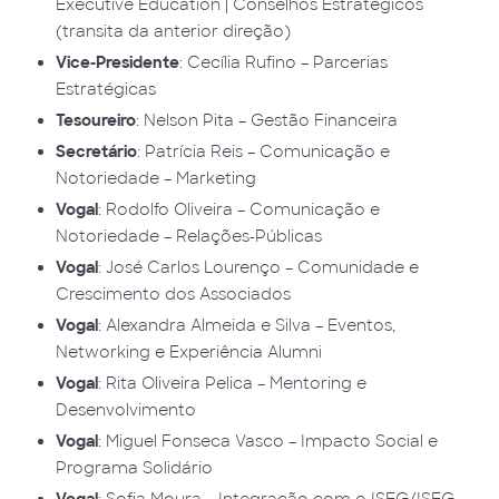
Executive Education | Conselhos Estratégicos
(transita da anterior direção)
Vice-Presidente
: Cecília Rufino – Parcerias
Estratégicas
Tesoureiro
: Nelson Pita – Gestão Financeira
Secretário
: Patrícia Reis – Comunicação e
Notoriedade – Marketing
Vogal
: Rodolfo Oliveira – Comunicação e
Notoriedade – Relações-Públicas
Vogal
: José Carlos Lourenço – Comunidade e
Crescimento dos Associados
Vogal
: Alexandra Almeida e Silva – Eventos,
Networking e Experiência Alumni
Vogal
: Rita Oliveira Pelica – Mentoring e
Desenvolvimento
Vogal
: Miguel Fonseca Vasco – Impacto Social e
Programa Solidário
Vogal
: Sofia Moura – Integração com o ISEG/ISEG